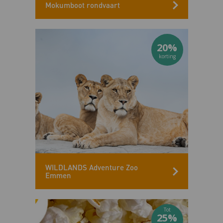
Mokumboot rondvaart
20%
WILDLANDS Adventure Zoo
Emmen
25%