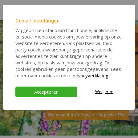
Cookie instellingen
Wij gebruiken standaard functionele, analytische
20%
50%
en social media cookies om jouw ervaring op onze
website te verbeteren. Ook plaatsen wij third
party cookies waardoor je gepersonaliseerde
advertenties te zien kunt krijgen op andere
websites, op basis van jouw zoekgedrag. De
cookies gebruiken geen persoonsgegevens. Lees
meer over cookies in onze
privacyverklaring
.
Accepteren
Weigeren
€ 96,00
€ 120,00
Korting op tickets én
hotelarrangementen!
Overnachting Veluwe in Superior Pod